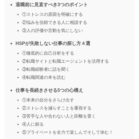
退職前に見直すべき3つのポイント
①ストレスの原因を明確にする
②悩みを信頼できる人に相談する
③人の評価や言動を気にしない
HSPが失敗しない仕事の探し方４選
①徹底的に自己分析をする
②転職サイトと転職エージェントを活用する
③転職経験者に話を聞く
④転職関連の本を読む
仕事を長続きさせる5つの心構え
①本来の自分をさらけ出す
②ストレスを減らすことを重視する
③苦手な人や合わない人と距離を置く
④人に頼る
⑤プライベートを全力で楽しんでそして休む！